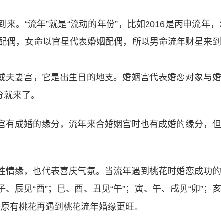
。“流年”就是“流动的年份”，比如2016是丙申流年，2
财配偶，女命以官星代表婚姻配偶，所以男命流年财星来
或夫妻宫，它是出生日的地支。婚姻宫代表婚恋对象与
分就来了。
宫有成婚的缘分，流年来合婚姻宫时也有成婚的缘分，
性情缘，也代表喜庆气氛。当流年遇到桃花时婚恋成功
辰见“酉”；巳、酉、丑见“午”；寅、午、戌见“卯”；
中原有桃花再遇到桃花流年婚缘更旺。