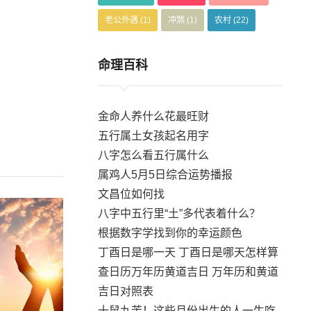
老公外遇
(1)
冲煞
(1)
农村
(22)
命理百科
金命人养什么花最旺财
五行属土女孩起名用字
八字怎么看五行属什么
属鸡人5月5日综合运势播报
文昌位如何找
八字中五行里“土”多代表着什么？
根据数字学找到你的幸运颜色
丁酉日是哪一天 丁酉日是哪天怎样算
查日历万年历黄道吉日 万年历和黄道
吉日对照表
十鼠九苦！这些月份出生的人一生吃