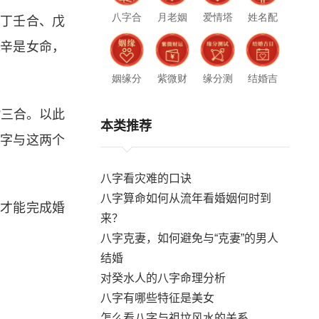
八字合
月老姻
爱情塔
姓名配
、丁壬合、戊
婚
缘
罗
对
果辛是女命，
姻缘分
紫微财
缘分测
结婚吉
析
运
试
日
”三合。以此
本类推荐
个字与这两个
八字看灾难的口诀
八字算命如何从流年看婚姻何时到
上才能完成婚
来？
八字克妻，如何避免与“克妻”的男人
结婚
对癸水人的八字命理分析
八字有哪些特征是美女
怎么看八字与祖坟风水的关系