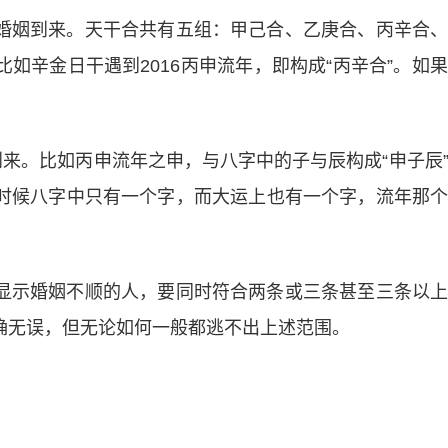
婚姻到来。天干合共有五组：甲己合、乙庚合、丙辛合
如辛金日干遇到2016丙申流年，即构成“丙辛合”。如
到来。比如丙申流年之申，与八字中的子与辰构成“申子辰
时候八字中只有一个字，而大运上也有一个字，流年那
显示婚姻不顺的人，要同时符合两条或三条甚至三条以
确无误，但无论如何一般都逃不出上述范围。