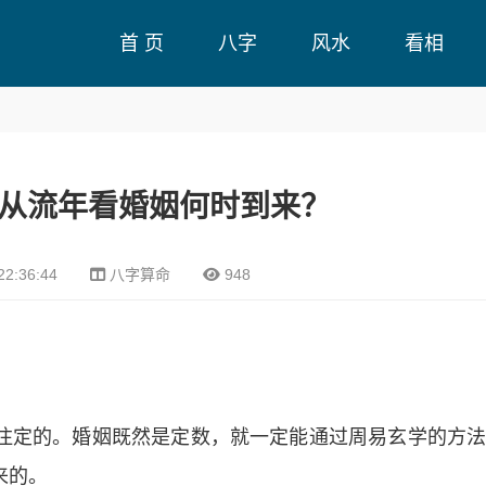
首 页
八字
风水
看相
从流年看婚姻何时到来？
22:36:44
八字算命
948
注定的。婚姻既然是定数，就一定能通过周易玄学的方
来的。