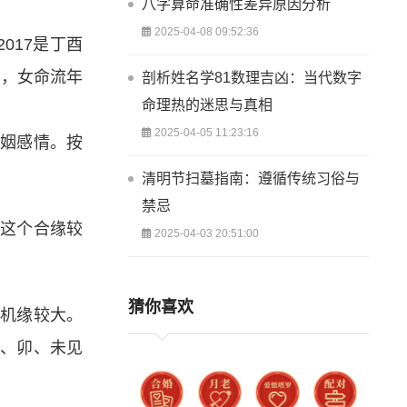
八字算命准确性差异原因分析
2025-04-08 09:52:36
017是丁酉
到，女命流年
剖析姓名学81数理吉凶：当代数字
命理热的迷思与真相
2025-04-05 11:23:16
婚姻感情。按
清明节扫墓指南：遵循传统习俗与
禁忌
但这个合缘较
2025-04-03 20:51:00
猜你喜欢
的机缘较大。
亥、卯、未见