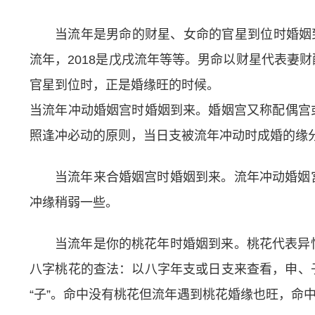
当流年是男命的财星、女命的官星到位时婚姻到来
流年，2018是戊戌流年等等。男命以财星代表妻
官星到位时，正是婚缘旺的时候。
当流年冲动婚姻宫时婚姻到来。婚姻宫又称配偶宫
照逢冲必动的原则，当日支被流年冲动时成婚的缘
当流年来合婚姻宫时婚姻到来。流年冲动婚姻
冲缘稍弱一些。
当流年是你的桃花年时婚姻到来。桃花代表异
八字桃花的查法：以八字年支或日支来查看，申、子、
“子”。命中没有桃花但流年遇到桃花婚缘也旺，命