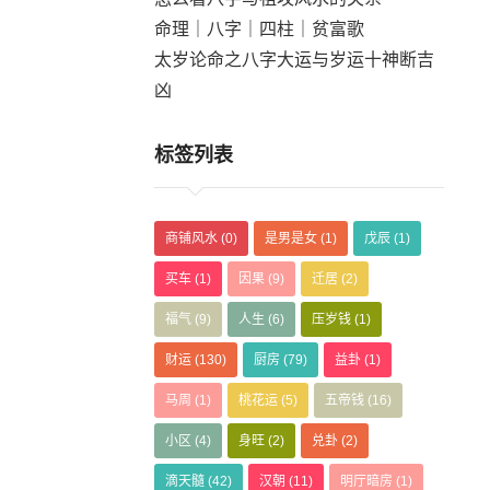
命理｜八字｜四柱｜贫富歌
太岁论命之八字大运与岁运十神断吉
凶
标签列表
商铺风水
(0)
是男是女
(1)
戊辰
(1)
买车
(1)
因果
(9)
迁居
(2)
福气
(9)
人生
(6)
压岁钱
(1)
财运
(130)
厨房
(79)
益卦
(1)
马周
(1)
桃花运
(5)
五帝钱
(16)
小区
(4)
身旺
(2)
兑卦
(2)
滴天髓
(42)
汉朝
(11)
明厅暗房
(1)