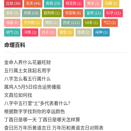
比劫
(36)
玄关
(44)
疾病
(23)
桃花煞
(1)
癸未
(1)
马桶
(2)
本卦
(2)
时辰
(14)
欧阳修
(1)
伤官格
(5)
皇帝
(11)
科学
(21)
福报
(6)
开天眼
(1)
预知
(1)
历史
(111)
58卦
(1)
气口
(1)
纳气
(1)
冲煞
(1)
日子
(1)
腿型
(1)
香港
(2)
闲神
(1)
命理百科
金命人养什么花最旺财
五行属土女孩起名用字
八字怎么看五行属什么
属鸡人5月5日综合运势播报
文昌位如何找
八字中五行里“土”多代表着什么？
根据数字学找到你的幸运颜色
丁酉日是哪一天 丁酉日是哪天怎样算
查日历万年历黄道吉日 万年历和黄道吉日对照表