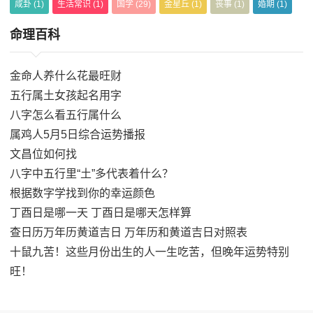
咸卦
(1)
生活常识
(1)
国学
(29)
金星丘
(1)
丧事
(1)
婚期
(1)
命理百科
金命人养什么花最旺财
五行属土女孩起名用字
八字怎么看五行属什么
属鸡人5月5日综合运势播报
文昌位如何找
八字中五行里“土”多代表着什么？
根据数字学找到你的幸运颜色
丁酉日是哪一天 丁酉日是哪天怎样算
查日历万年历黄道吉日 万年历和黄道吉日对照表
十鼠九苦！这些月份出生的人一生吃苦，但晚年运势特别
旺！