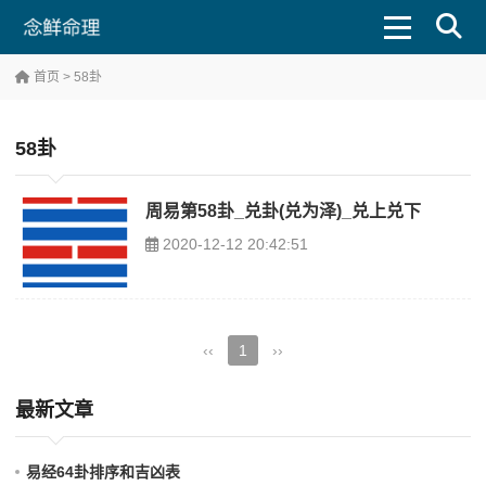
首页
> 58卦
58卦
周易第58卦_兑卦(兑为泽)_兑上兑下
2020-12-12 20:42:51
‹‹
1
››
最新文章
易经64卦排序和吉凶表