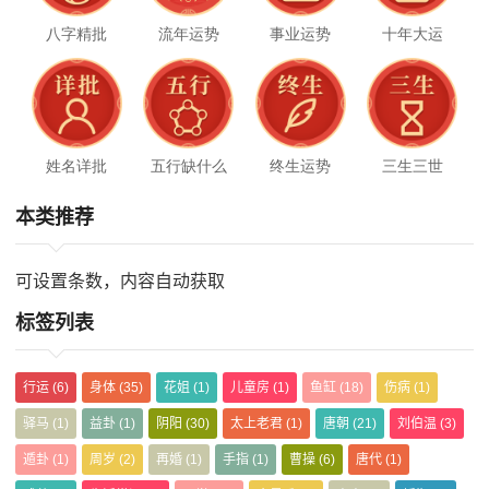
八字精批
流年运势
事业运势
十年大运
姓名详批
五行缺什么
终生运势
三生三世
本类推荐
可设置条数，内容自动获取
标签列表
行运
(6)
身体
(35)
花姐
(1)
儿童房
(1)
鱼缸
(18)
伤病
(1)
驿马
(1)
益卦
(1)
阴阳
(30)
太上老君
(1)
唐朝
(21)
刘伯温
(3)
遁卦
(1)
周岁
(2)
再婚
(1)
手指
(1)
曹操
(6)
唐代
(1)