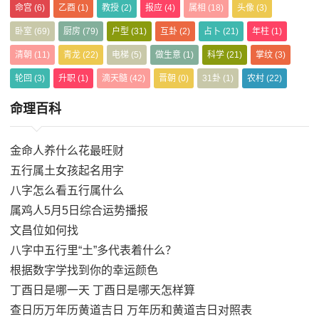
命宫
(6)
乙酉
(1)
教授
(2)
报应
(4)
属相
(18)
头像
(3)
卧室
(69)
厨房
(79)
户型
(31)
互卦
(2)
占卜
(21)
年柱
(1)
清朝
(11)
青龙
(22)
电梯
(5)
做生意
(1)
科学
(21)
掌纹
(3)
轮回
(3)
升职
(1)
滴天髓
(42)
晋朝
(0)
31卦
(1)
农村
(22)
命理百科
金命人养什么花最旺财
五行属土女孩起名用字
八字怎么看五行属什么
属鸡人5月5日综合运势播报
文昌位如何找
八字中五行里“土”多代表着什么？
根据数字学找到你的幸运颜色
丁酉日是哪一天 丁酉日是哪天怎样算
查日历万年历黄道吉日 万年历和黄道吉日对照表