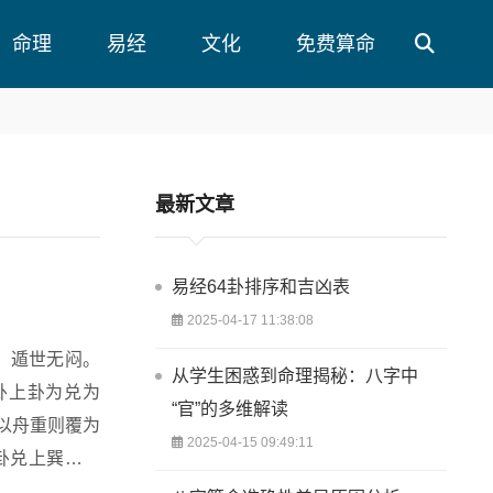
命理
易经
文化
免费算命
最新文章
易经64卦排序和吉凶表
2025-04-17 11:38:08
从学生困惑到命理揭秘：八字中
卦上卦为兑为
“官”的多维解读
以舟重则覆为
2025-04-15 09:49:11
得协助、能前