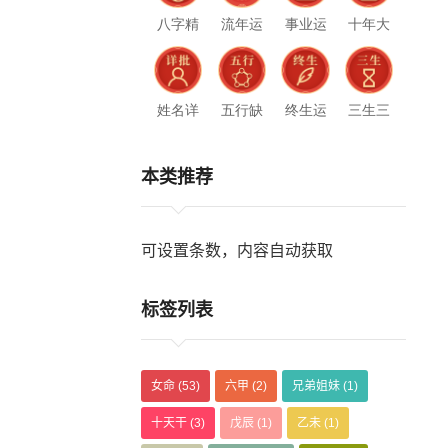
八字精
流年运
事业运
十年大
批
势
势
运
姓名详
五行缺
终生运
三生三
批
什么
势
世
本类推荐
可设置条数，内容自动获取
标签列表
女命
(53)
六甲
(2)
兄弟姐妹
(1)
十天干
(3)
戊辰
(1)
乙未
(1)