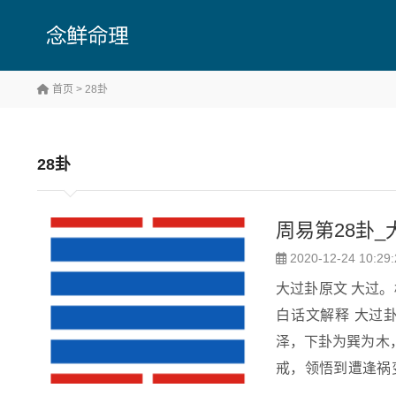
首页
> 28卦
28卦
周易第28卦_
2020-12-24 10:29:
大过卦原文 大过。栋桡。利有攸往，亨。 象曰：泽灭木，大过。君子以独立不惧，遁世无闷。
白话文解释 大过
泽，下卦为巽为木
戒，领悟到遭逢祸变，
为震宫游魂卦。大