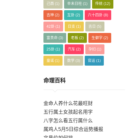
己酉
(1)
辛未日柱
(1)
传统
(12)
吉神
(2)
互卦
(2)
六十四卦
(8)
42卦
(1)
日支
(1)
吉日
(5)
富贵命
(3)
老板
(2)
生僻字
(2)
25卦
(1)
汽车
(2)
孕妇
(1)
童谣
(1)
数学
(3)
官运
(1)
命理百科
金命人养什么花最旺财
五行属土女孩起名用字
八字怎么看五行属什么
属鸡人5月5日综合运势播报
文昌位如何找