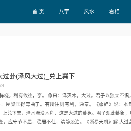
首 页
八字
风水
看相
大过卦(泽风大过)_兑上巽下
24
卦：屋粱压得弯曲了。有所往则有利，通泰。《象辞》说：本
，上兑下巽，泽水淹没木舟，这是大过的卦象。君子观此卦象，
应守节不屈，稳居不仕，清静淡泊。《断易天机》解 大过卦兑上巽下，
过即太过，事情过头了，但大过卦仍是中庸顺从之象，主其人