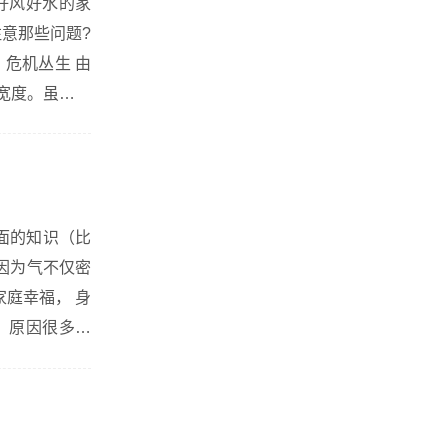
好风好水的家
意那些问题?
，危机丛生 由
宽度。虽然这
伤亡的惨剧。
家庭幸福， 身
 原因很多，