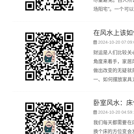
尽量避免。古人所谓
场阳宅”。一个可以
清别人的一举一动
略，所...
在风水上该如
2024-10-20 07:09:
财运是人们比较关
角度来着手，家居
做出改变的无疑就
一、如何摆放家具方向利于财运 1、坐北朝南 （1）
卧室风水：床
2024-10-20 04:59:
我们每天都需要在
换个床的方位变会