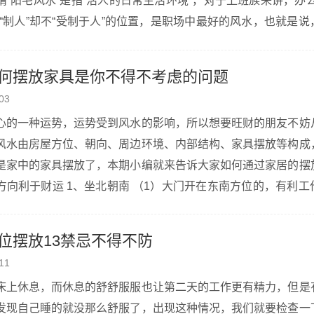
“阳宅风水”是指“活人的日常生活环境”，对于上班族来讲，办
“制人”却不“受制于人”的位置，是职场中最好的风水，也就是
，又可保护自己的隐私的位置，这也恰好符 合兵法上“进可攻，
何摆放家具是你不得不考虑的问题
03
心的一种运势，运势受到风水的影响，所以想要旺财的朋友不妨
风水由房屋方位、朝向、周边环境、内部结构、家具摆放等构成
是家中的家具摆放了，本期小编就来告诉大家如何通过家居的摆
大门开在东南方位的，有利工作、贵人运。
位摆放13禁忌不得不防
11
床上休息，而休息的舒舒服服也让第二天的工作更有精力，但是
发现自己睡的就没那么舒服了，出现这种情况，我们就要检查一