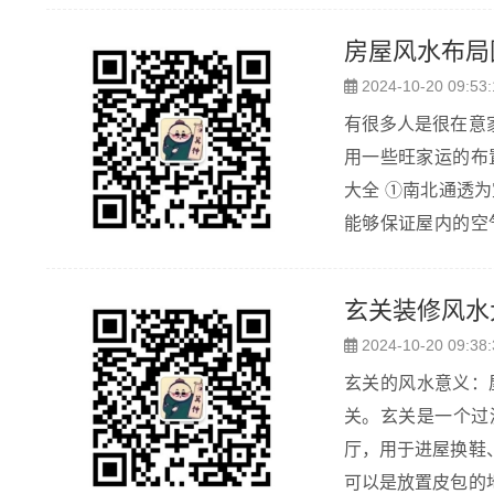
也许有些说法科学..
房屋风水布局
2024-10-20 09:53:
有很多人是很在意
用一些旺家运的布
大全 ①南北通透
能够保证屋内的空
南北通透的房子居
南户型也值得考...
玄关装修风水
2024-10-20 09:38:
玄关的风水意义：
关。玄关是一个过
厅，用于进屋换鞋
可以是放置皮包的