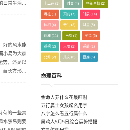
的日常生活，
十二运
(1)
财官
(4)
梅花易数
(2)
其次是餐厅和
月柱
(1)
预兆
(7)
时辰
(14)
体相
(4)
奇门
(3)
财星
(5)
辟邪
(11)
马周
(1)
座位
(6)
，好的风水能
透视
(2)
天眼
(2)
遁卦
(1)
面小易为大家
兑卦
(2)
儿女
(6)
曹操
(6)
，而长方形属
命理百科
生火，会阻碍
金命人养什么花最旺财
五行属土女孩起名用字
特有的一些禁
八字怎么看五行属什么
风水禁忌则要
属鸡人5月5日综合运势播报
文昌位如何找