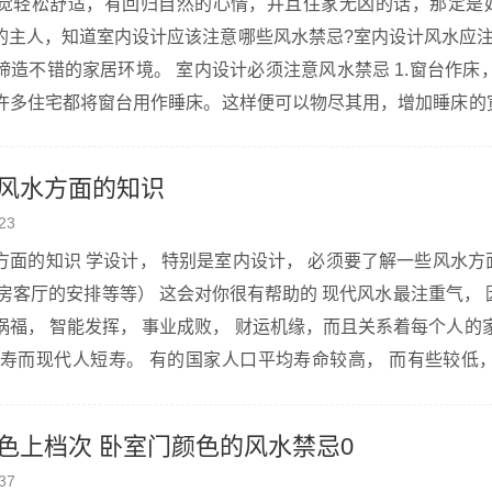
觉轻松舒适，有回归自然的心情，并且住家无凶的话，那定是
的主人，知道室内设计应该注意哪些风水禁忌?室内设计风水应注
造不错的家居环境。 室内设计必须注意风水禁忌 1.窗台作床
许多住宅都将窗台用作睡床。这样便可以物尽其用，增加睡床的
用窗台的面积，但当睡眠时一不小心，便会弄破玻璃或造成人命
风水方面的知识
23
 必须要了解一些风水方面的知识（比
排等等） 这会对你很有帮助的 现代风水最注重气， 因为气不仅密
福， 智能发挥， 事业成败， 财运机缘，而且关系着每个人的
长寿而现代人短寿。 有的国家人口平均寿命较高， 而有些较低，
因之一。 室内风水设计与装修， 因与群体利人人关系密切，...
色上档次 卧室门颜色的风水禁忌0
37