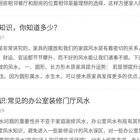
宜与厨房相邻餐厅和厨房的位置相邻是最理想的选择，这样方便家人
如果距离过远，首先不方便生活，饭菜会因为距离过远而变凉，
.
知识，你知道多少？
27
是非常讲究的，家具的摆放和我们的家庭风水是有着密切的关系
，财运、官运都节节攀升，而不好的风水能让我们诸事不顺。下
升运势： 若是想提升运势，还是以
佳。因为圆形属水，水生木，可以使木质家具发挥更多的优点
性展露无疑。相反，三角形和星星状等形态各异的家具属火，木
识:常见的办公室装修门厅风水
29
水问题的重要性并不亚于家庭装修风水，办公室风水布局有其
室风水知识，避免进入一些装修设计的风水误区，对一些办公室