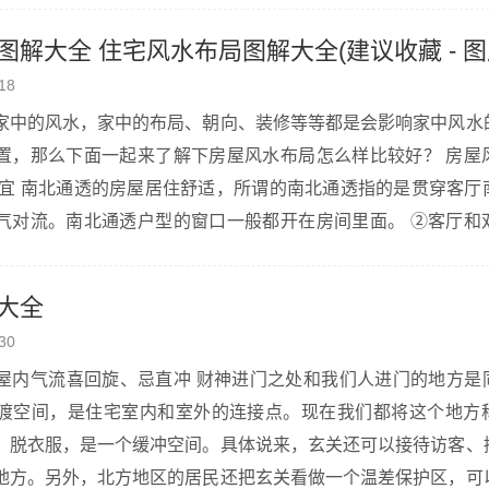
.
图解大全 住宅风水布局图解大全(建议收藏 - 
18
家中的风水，家中的布局、朝向、装修等等都是会影响家中风水
置，那么下面一起来了解下房屋风水布局怎么样比较好？ 房屋
为宜 南北通透的房屋居住舒适，所谓的南北通透指的是贯穿客厅
气对流。南北通透户型的窗口一般都开在房间里面。 ②客厅和
住当然舒适，但是一般高层很少能够做到南北通透，所以高层（
大全
30
屋内气流喜回旋、忌直冲 财神进门之处和我们人进门的地方是
渡空间，是住宅室内和室外的连接点。现在我们都将这个地方
、脱衣服，是一个缓冲空间。具体说来，玄关还可以接待访客、
地方。另外，北方地区的居民还把玄关看做一个温差保护区，可