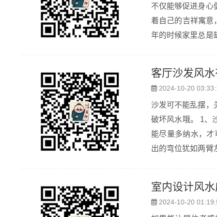
不仅能够促进身心
着自己的吉祥寓意，那么
年的时候家里总是
也非常的美丽，摆
星...
客厅沙发风水
2024-10-20 03:33:
沙发可不能乱摆，
破坏风水哦。 1
能尽量多纳水，才
出的弯位犹如两臂
两旺。沙发的摆设
犹如壮士断臂，难..
室内设计风水
2024-10-20 01:19: