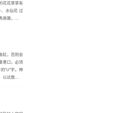
的花花草草有
秀高雅，花朵
，更是一大克
鱼缸，否则会
要港口，必须
“U”字。伸
，以达致丁财
排直过，那便