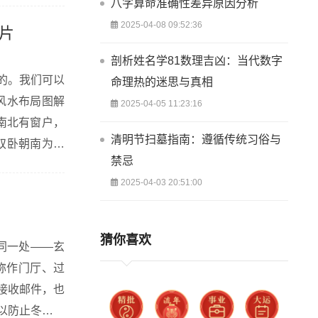
八字算命准确性差异原因分析
2025-04-08 09:52:36
图片
剖析姓名学81数理吉凶：当代数字
的。我们可以
命理热的迷思与真相
风水布局图解
2025-04-05 11:23:16
南北有窗户，
清明节扫墓指南：遵循传统习俗与
双卧朝南为吉
禁忌
6层以上）全
2025-04-03 20:51:00
猜你喜欢
同一处——玄
称作门厅、过
接收邮件，也
以防止冬天开