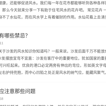
健康，还能够促进风水。我们每一年在花市都能够听到各种各样
今天就来分享一下有助于住宅风水的花卉吧。 常见花卉 一、水仙花 过
缺不了水仙花，而在风水学上有着催财的作用。水仙花看上去清
放在家中还可以吸收家里面释放出的各种噪音，对于废气来说
有哪些禁忌？
11
关于沙发的风水知识你知道吗？一般来说，沙发后面千万不能放
、沙发摆放宜弯不宜直：沙发在客厅中的重要地位，犹如国家的重
可兴旺起来。优良的港口必定两旁有伸出的弯位，形如英文字母的
左右护持兜抱，而中心凹陷之处正是风水的纳气位，能藏风聚气
亦应如先进的港湾一样，两旁各有一臂伸出为宜。倘若沙发是一
.
应注意那些问题
58