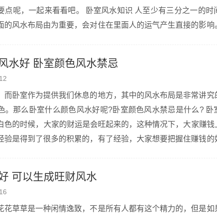
。 卧室风水知识 人至少有三分之一的时间都是在卧室
面的风水布局由为重要，会对住在里面人的运气产生直接的影响
究，如果摆放不当，不但影响主人的运气，也会对其感情造成不
风水好 卧室颜色风水禁忌
12
，而卧室作为提供我们休息的地方，其中的风水布局是非常讲究
那么卧室什么颜色风水好呢?卧室颜色风水禁忌是什么? 卧室什么颜色风
经验是得到了很多的积累的，有了经验，大家想要把握住赚钱的
居住起来是不会有太多的经济烦恼的，大家会越来越有钱。 蓝色 卧室
好 可以生成旺财风水
16
花花草草是一种闲情逸致，不是所有人都有这个精力的，但是如