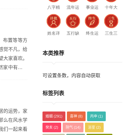
八字精
流年运
事业运
十年大
批
势
势
运
姓名详
五行缺
终生运
三生三
、布置等等方
批
什么
势
世
感觉不凡，给
本类推荐
望大家喜欢。
然家中有缸鱼
可设置条数，内容自动获取
为好。 2、
标签列表
居的运势，家
婚姻
(291)
喜神
(8)
丙申
(1)
那么在风水学
癸亥
(2)
阴气
(14)
浴室
(2)
我们一起来看