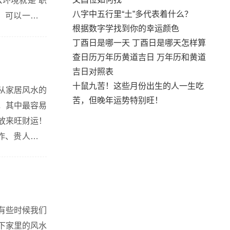
公环境就是“职
八字中五行里“土”多代表着什么？
说，可以一眼看
根据数字学找到你的幸运颜色
退可守”的战
丁酉日是哪一天 丁酉日是哪天怎样算
查日历万年历黄道吉日 万年历和黄道
吉日对照表
十鼠九苦！这些月份出生的人一生吃
从家居风水的
苦，但晚年运势特别旺！
，其中最容易
放来旺财运！
这是因为坐北五行属水，而东南属木，是为水木相生，自然是最利工作、贵人运的。 （2）卧...
有些时候我们
下家里的风水