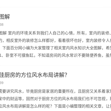
如果大门直接与客厅、阳台等相
.
图解
38
图解 室内的环境关系到我们人自己的心情，所有，室内的装修
的，相反室外的装修怎么样都好，看着很坏也好，室内装修令人
，下面百分网小编为大家整理了相关室内风水知识大全图解，希
 1、卧室不可摆鱼缸。不知道房间的风水常识不要随便养鱼，虽
但如果处置不当的话，也是易破财，建议稍学点风水知识，再养鱼
佳厨房的方位风水布局讲解？
39
需要讲究风水，毕竟厨房是家居的重要所在，且厨房又关系着家
家中的财运等，固然对于厨房方位的风水布局我们也不可忽视，
位风水布局讲解是怎么样的呢？下面是小编整理的相关文章，让