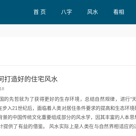
首 页
八字
风水
看相
如何打造好的住宅风水
18
国的先哲就为了获得更好的生存环境，总结自然规律，进行“天
在步入21世纪后，面临着人类对居住条件要求的提高和生态环境
背景的中国传统文化重要组成部分的风水学，因其丰富的人本思
风水实际上是人类在与自然界相适应的过程中所形成
生活状态。古代先哲们通过仰天、府地、看风水，体悟到了更好