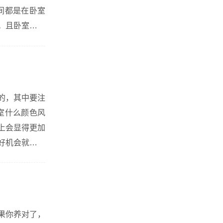
。且卧室里面
良的影响，尤
的，其中要注
好机会就不是
是
果你养对了，