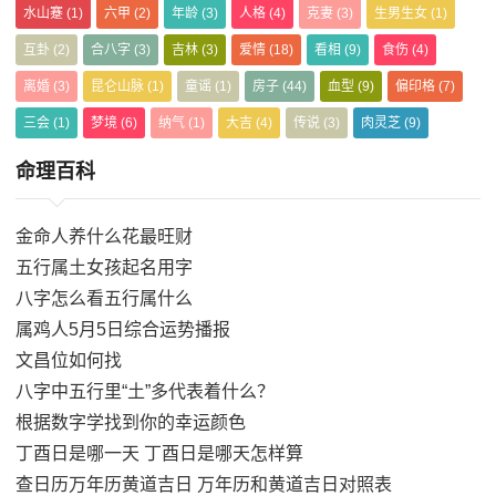
水山蹇
(1)
六甲
(2)
年龄
(3)
人格
(4)
克妻
(3)
生男生女
(1)
互卦
(2)
合八字
(3)
吉林
(3)
爱情
(18)
看相
(9)
食伤
(4)
离婚
(3)
昆仑山脉
(1)
童谣
(1)
房子
(44)
血型
(9)
偏印格
(7)
三会
(1)
梦境
(6)
纳气
(1)
大吉
(4)
传说
(3)
肉灵芝
(9)
命理百科
金命人养什么花最旺财
五行属土女孩起名用字
八字怎么看五行属什么
属鸡人5月5日综合运势播报
文昌位如何找
八字中五行里“土”多代表着什么？
根据数字学找到你的幸运颜色
丁酉日是哪一天 丁酉日是哪天怎样算
查日历万年历黄道吉日 万年历和黄道吉日对照表