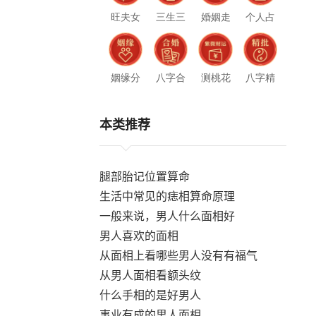
旺夫女
三生三
婚姻走
个人占
人
世
势
星
姻缘分
八字合
测桃花
八字精
析
婚
运
批
本类推荐
腿部胎记位置算命
生活中常见的痣相算命原理
一般来说，男人什么面相好
男人喜欢的面相
从面相上看哪些男人没有有福气
从男人面相看额头纹
什么手相的是好男人
。
事业有成的男人面相