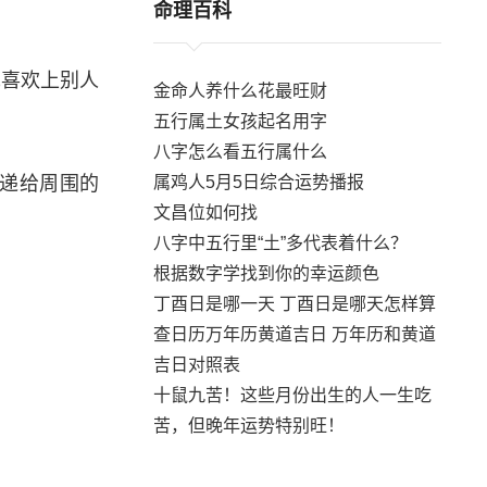
命理百科
先喜欢上别人
金命人养什么花最旺财
五行属土女孩起名用字
八字怎么看五行属什么
属鸡人5月5日综合运势播报
传递给周围的
文昌位如何找
八字中五行里“土”多代表着什么？
根据数字学找到你的幸运颜色
丁酉日是哪一天 丁酉日是哪天怎样算
查日历万年历黄道吉日 万年历和黄道
吉日对照表
十鼠九苦！这些月份出生的人一生吃
苦，但晚年运势特别旺！