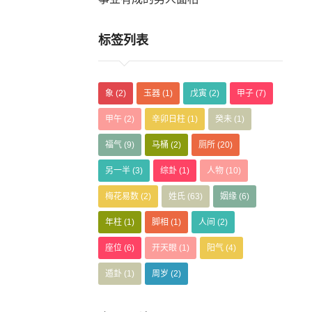
标签列表
象
(2)
玉器
(1)
戊寅
(2)
甲子
(7)
甲午
(2)
辛卯日柱
(1)
癸未
(1)
福气
(9)
马桶
(2)
厕所
(20)
另一半
(3)
综卦
(1)
人物
(10)
梅花易数
(2)
姓氏
(63)
姻缘
(6)
年柱
(1)
脚相
(1)
人间
(2)
。
座位
(6)
开天眼
(1)
阳气
(4)
遁卦
(1)
周岁
(2)