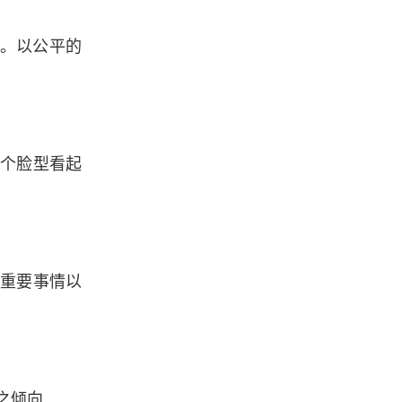
面。以公平的
整个脸型看起
种重要事情以
之倾向.