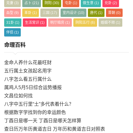
克妻
(3)
占卜
(21)
阴阳
(30)
屯卦
(1)
做生意
(1)
兑卦
(2)
血型
(9)
革卦
(1)
三国
(17)
室内设计
(10)
唐代
(1)
晋朝
(0)
31卦
(1)
生活常识
(1)
明厅暗房
(1)
阴阳五行
(6)
婚姻不顺
(1)
伴侣
(1)
命理百科
金命人养什么花最旺财
五行属土女孩起名用字
八字怎么看五行属什么
属鸡人5月5日综合运势播报
文昌位如何找
八字中五行里“土”多代表着什么？
根据数字学找到你的幸运颜色
丁酉日是哪一天 丁酉日是哪天怎样算
查日历万年历黄道吉日 万年历和黄道吉日对照表