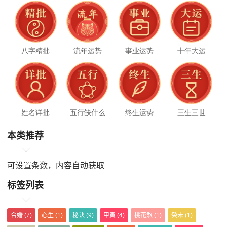
八字精批
流年运势
事业运势
十年大运
姓名详批
五行缺什么
终生运势
三生三世
本类推荐
可设置条数，内容自动获取
标签列表
合婚
(7)
心生
(1)
秘诀
(9)
甲寅
(4)
桃花煞
(1)
癸未
(1)