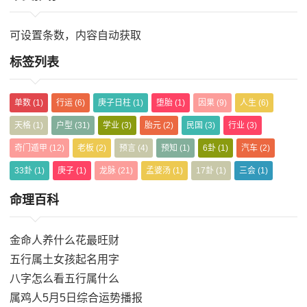
可设置条数，内容自动获取
标签列表
单数
(1)
行运
(6)
庚子日柱
(1)
堕胎
(1)
因果
(9)
人生
(6)
天格
(1)
户型
(31)
学业
(3)
胎元
(2)
民国
(3)
行业
(3)
奇门遁甲
(12)
老板
(2)
预言
(4)
预知
(1)
6卦
(1)
汽车
(2)
33卦
(1)
庚子
(1)
龙脉
(21)
孟婆汤
(1)
17卦
(1)
三会
(1)
命理百科
金命人养什么花最旺财
五行属土女孩起名用字
八字怎么看五行属什么
属鸡人5月5日综合运势播报