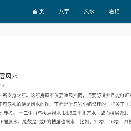
首 页
八字
风水
看相
层风水
44
一所安身之所。这所房屋不仅要遮风挡雨，还要舒适并且能够旺
不可忽视的便是风水问题。下面是学习啦小编整理的一些关于十
水，故而楼层逢1、6即属水，因
6层属水，尾数是1或6的楼层也属水，比如，11楼、16楼、21
故而楼层逢2、7即属火，因此楼房的第2层、第7层属火，尾数是2或