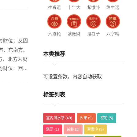
生肖运
十年大
紫微斗
终生运
势
运
数
势
六道轮
紫微财
鬼谷子
八字精
回
运
推演
批
方、东南方、
本类推荐
的财位：西北
可设置条数，内容自动获取
标签列表
室内风水学
(40)
因果
(9)
家宅
(5)
魁罡
(1)
益卦
(1)
富贵命
(3)