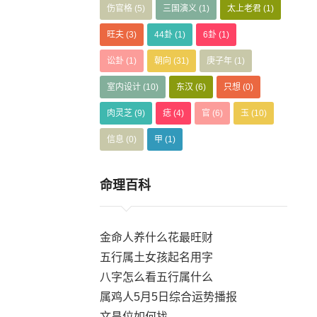
伤官格
(5)
三国演义
(1)
太上老君
(1)
旺夫
(3)
44卦
(1)
6卦
(1)
讼卦
(1)
朝向
(31)
庚子年
(1)
室内设计
(10)
东汉
(6)
只想
(0)
肉灵芝
(9)
痣
(4)
官
(6)
玉
(10)
信息
(0)
甲
(1)
命理百科
金命人养什么花最旺财
五行属土女孩起名用字
八字怎么看五行属什么
属鸡人5月5日综合运势播报
文昌位如何找