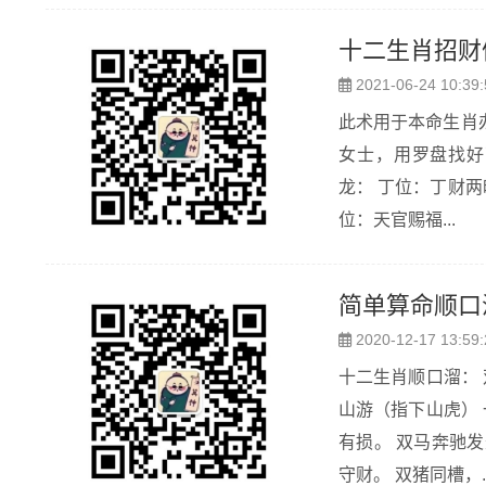
十二生肖招财
2021-06-24 10:39:
此术用于本命生肖
女士，用罗盘找好
龙： 丁位：丁财两旺 酉位：天医临门 亥位：家肥屋润 艮位：艮旺我兴 猴： 丙位：如日中天 乾
位：天官赐福...
简单算命顺口
2020-12-17 13:59:
十二生肖顺口溜： 双鼠夜游吃喝不用愁。 牛出红日辛苦到头。 饱虎睡山头（指上山虎）饿虎满
山游（指下山虎） 一卯二卯荣华到老，三卯四卯颠颠倒倒。 独龙奔江相貌堂堂。 双蛇吐箭六亲
有损。 双马奔驰发外财。 双羊好共栏好同缘。 双猴蟠桃，越跳越高。 双鸡好不共笼。 双狗能
守财。 双猪同槽，.