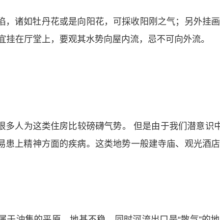
陷，诸如牡丹花或是向阳花，可採收阳刚之气；另外挂
，宜挂在厅堂上，要观其水势向屋内流，忌不可向外流。
多人为这类住房比较磅礴气势。 但是由于我们潜意识中
易患上精神方面的疾病。这类地势一般建寺庙、观光酒
属于沖集的平原，地基不稳，同时河流出口是“散气”的