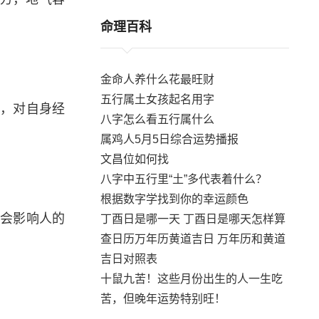
命理百科
金命人养什么花最旺财
五行属土女孩起名用字
大，对自身经
八字怎么看五行属什么
属鸡人5月5日综合运势播报
文昌位如何找
八字中五行里“土”多代表着什么？
根据数字学找到你的幸运颜色
然会影响人的
丁酉日是哪一天 丁酉日是哪天怎样算
查日历万年历黄道吉日 万年历和黄道
吉日对照表
十鼠九苦！这些月份出生的人一生吃
苦，但晚年运势特别旺！