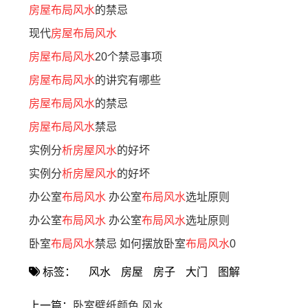
房屋布局风水
的禁忌
现代
房屋布局风水
房屋布局风水
20个禁忌事项
房屋布局风水
的讲究有哪些
房屋布局风水
的禁忌
房屋布局风水
禁忌
实例分
析房屋风水
的好坏
实例分
析房屋风水
的好坏
办公室
布局风水
办公室
布局风水
选址原则
办公室
布局风水
办公室
布局风水
选址原则
卧室
布局风水
禁忌 如何摆放卧室
布局风水
0
标签：
风水
房屋
房子
大门
图解
上一篇：
卧室壁纸颜色 风水