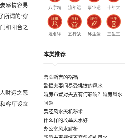
夫妻感情容易
八字精
流年运
事业运
十年大
批
势
势
运
了所谓的“穿
大门和阳台之
姓名详
五行缺
终生运
三生三
批
什么
势
世
本类推荐
峦头断吉凶祸福
警惕夫妻间易受挑拨的风水
人财运之恶
婚房布置对夫妻有何影响？婚房风水
问题
门和客厅设玄
易经风水天机秘术
什么样的坟墓风水好
办公室风水解析
新婚夫妻感情不容忽视的风水