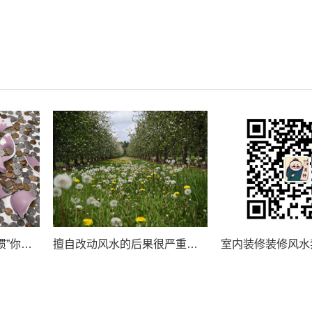
漏财漏在这！“5个坏习惯”你家中了几个？
擅自改动风水的后果很严重吗？