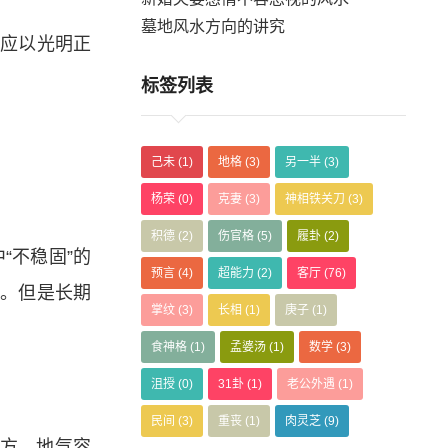
墓地风水方向的讲究
画应以光明正
标签列表
己未
(1)
地格
(3)
另一半
(3)
杨荣
(0)
克妻
(3)
神相铁关刀
(3)
积德
(2)
伤官格
(5)
履卦
(2)
“不稳固”的
预言
(4)
超能力
(2)
客厅
(76)
店。但是长期
掌纹
(3)
长相
(1)
庚子
(1)
食神格
(1)
孟婆汤
(1)
数学
(3)
沮授
(0)
31卦
(1)
老公外遇
(1)
民间
(3)
重丧
(1)
肉灵芝
(9)
地方，地气容